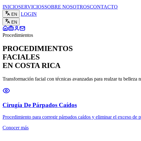
INICIO
SERVICIOS
SOBRE NOSOTROS
CONTACTO
LOGIN
EN
EN
Procedimientos
PROCEDIMIENTOS
FACIALES
EN COSTA RICA
Transformación facial con técnicas avanzadas para realzar tu belleza na
Cirugía De Párpados Caídos
Procedimiento para corregir párpados caídos y eliminar el exceso de pi
Conocer más