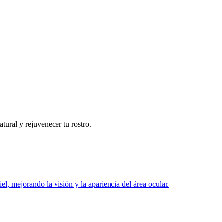
tural y rejuvenecer tu rostro.
el, mejorando la visión y la apariencia del área ocular.