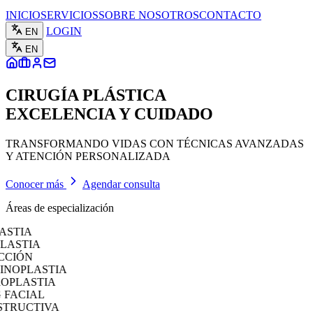
INICIO
SERVICIOS
SOBRE NOSOTROS
CONTACTO
LOGIN
EN
EN
CIRUGÍA PLÁSTICA
EXCELENCIA Y CUIDADO
TRANSFORMANDO VIDAS CON TÉCNICAS AVANZADAS
Y ATENCIÓN PERSONALIZADA
Conocer más
Agendar consulta
Áreas de especialización
TIA
STIA
IÓN
OPLASTIA
PLASTIA
FACIAL
RUCTIVA